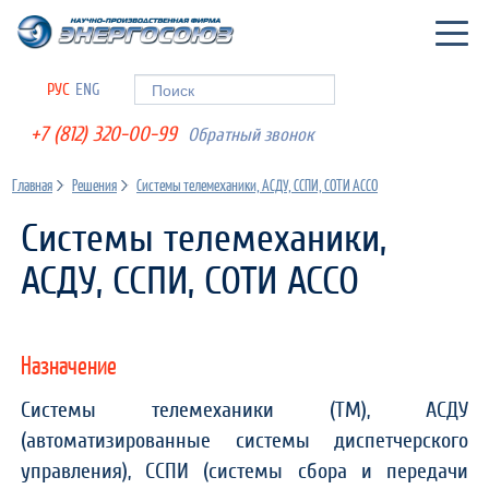
Togg
navig
РУС
ENG
Форма поиска
Поиск
+7 (812) 320-00-99
Обратный звонок
Главная
Решения
Системы телемеханики, АСДУ, ССПИ, СОТИ АССО
Системы телемеханики,
АСДУ, ССПИ, СОТИ АССО
Назначение
Системы телемеханики (ТМ), АСДУ
(автоматизированные системы диспетчерского
управления), ССПИ (системы сбора и передачи