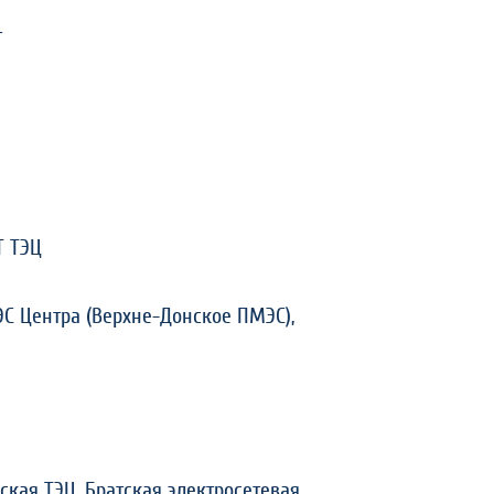
т
Т ТЭЦ
ЭС Центра (Верхне-Донское ПМЭС),
ская ТЭЦ, Братская электросетевая