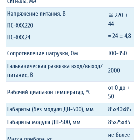
сигнала, мА
Напряжение питания, В
≅ 220 ±
44
ПС-ХХХ.220
= 24 ± 4,8
ПС-ХХХ.24
Сопротивление нагрузки, Ом
100-350
Гальваническая развязка вход/выход/
2000
питание, В
от 0 до +
Рабочий диапазон температур, °С
50
Габариты (без модуля ДН-500), мм
85х40х85
Габариты модуля ДН-500, мм
85х25х85
не более
Масса прибора, кг