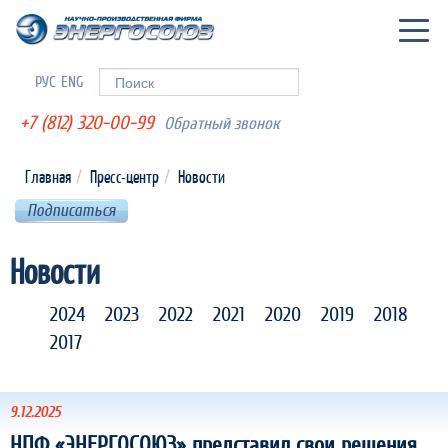
Togg
navig
РУС
ENG
Форма поиска
Поиск
+7 (812) 320-00-99
Обратный звонок
Главная
Пресс-центр
Новости
Подписаться
Новости
2024
2023
2022
2021
2020
2019
2018
2017
9.12.2025
НПФ «ЭНЕРГОСОЮЗ» представил свои решения