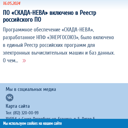
16.05.2024
ПО «СКАДА-НЕВА» включено в Реестр
российского ПО
Программное обеспечение «СКАДА-НЕВА»,
разработанное НПФ «ЭНЕРГОСОЮЗ», было включено
в единый Реестр российских программ для
электронных вычислительных машин и баз данных.
О чем...
Мы в социальных медиа
Карта сайта
Тел: (812) 320-00-99
194354, г. Санкт-Петербург, ул. Есенина, д. 5, Литер Б
Мы используем cookies на нашем сайте
mail@energosoyuz.spb.ru