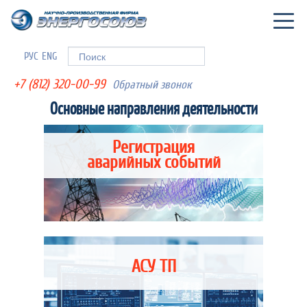
Togg
navig
РУС
ENG
Форма поиска
Поиск
+7 (812) 320-00-99
Обратный звонок
Основные направления деятельности
Регистрация
аварийных событий
Цифровое осциллографирование
аварийных процессов и широкие
АСУ ТП
возможности для анализа
осциллограмм